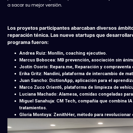
a sacar su mejor versión.
Los proyetos participantes abarcaban diversos ámbitos
reparación ténica. Las nueve startups que desarrollar
programa fueron:
Andrea Ruiz: Monllin, coaching ejecutivo.
Marcus Bobocea: MB prevención, asociación sin ánimo 
Jostin Osorio: Repara.me, Reparación y compraventa d
Erika Gritz: Nandini, plataforma de intercambio de mater
Juan Sancho: DictionApp, aplicación para el aprendiz
Marco Zuco Orient6, plataforma de limpieza de vehícu
Luciana Machado: Alamesa, comidas congeladas para l
Miguel Sanahuja: CM Tech, compañia que combina IA 
tratamientos.
Gloria Montoya: ZenithHer, método para revolucionar