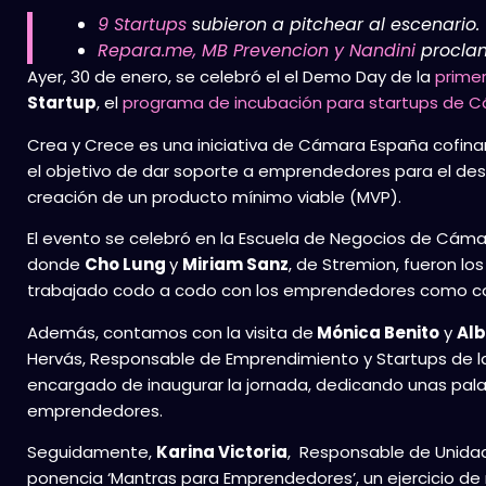
9
Startups
s
ubieron a
pitchear al escenario
.
Repara.me,
MB Prevencion y Nandini
procla
Ayer, 30 de enero, se celebró el el Demo Day de la
primer
Startup
, el
programa de incubación para startups de C
Crea y Crece es una iniciativa de Cámara España cofina
el objetivo de dar soporte a emprendedores para el des
creación de un producto mínimo viable (MVP).
El evento se celebró en la Escuela de Negocios de Cámar
donde
Cho Lung
y
Miriam Sanz
, de Stremion, fueron lo
trabajado codo a codo con los emprendedores como co
Además, contamos con la visita de
Mónica Benito
y
Alb
Hervás, Responsable de Emprendimiento y Startups de 
encargado de inaugurar la jornada, dedicando unas pala
emprendedores.
Seguidamente,
Karina Victoria
, Responsable de Unidad 
ponencia ‘Mantras para Emprendedores’, un ejercicio de