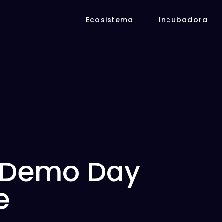
Ecosistema
Incubadora
 Demo Day
e