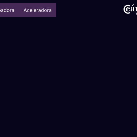
badora
Aceleradora